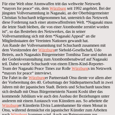
Für eine Welt ohne Atomwaffen tritt das weltweite Netzwerk
*mayors for peace“ ein, dem
Würzburg
seit 1992 angehört. Bei der
jüngsten Vollversammlung in Nagasaki, an der Oberbürgermeister
Christian Schuchardt teilgenommen hat, unterstrich das Netzwerk
diese Forderung nach einer atomwaffenfreien Welt. *Nagasaki muss
die letzte Stadt bleiben, die von einer Atombombe zerstört worden
ist“, so das Bestreben des Netzwerkes, das in seiner
Vollversammlung sich mit dem *Nagasaki Appeal“ an die
Mitgliedsstaaten der Vereinten Nationen gewandt hat.
Am Rande der Vollversammlung traf Schuchardt zusammen mit
dem Vorsitzenden der
Würzburg
er Siebold-Gesellschaft, Udo
Beireis, auch Nagasakis Bürgermeister Tomihisa Taue und nahm an
der Gedenkveranstaltung zum Atombombenabwurf auf Nagasaki
teil. Dabei wurde Schuchardt von einem Eltern-Kind-Reporter-
Team der Nagasaki Peace Times zur Rolle
Würzburg
s im Netzwerk
*mayors for peace“ interviewt.
Die Fahrt in die
Würzburg
er Partnerstadt Otsu diente vor allem aber
der Vorbereitung des 40. Geburtstags der Städtepartnerschaft in zwei
Jahren mit der japanischen Stadt. Beireis und Schuchardt tauschten
sich deshalb mit Otsus Bürgermeisterin Naomi Koshi über das
kommende Jubiläum wie auch den Ausbau der Beziehungen unter
anderem mit einem Austausch von Künstlern aus. So arbeitete die
Würzburg
er Künstlerin Elvira Lantenhammer für einen Monat in
Otsu, während demnächst ein japanischer Künstler zum Arbeiten
nach
Würzburg
kommen wird. Auch am Beiprogramm zur