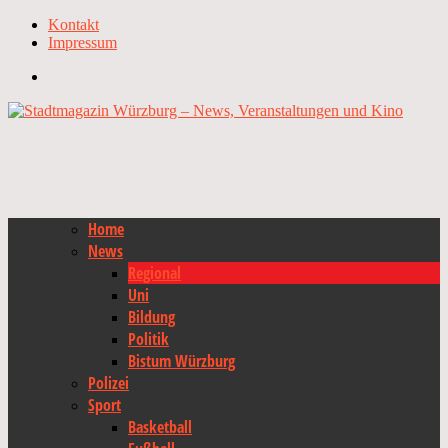
Kontakt
Impressum
Home
News
Regional
Uni
Bildung
Politik
Bistum Würzburg
Polizei
Sport
Basketball