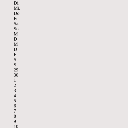
Di.
Mi.
Do.
Fr.
Sa.
So.
M
D
M
D
F
S
S
29
30
1
2
3
4
5
6
7
8
9
10