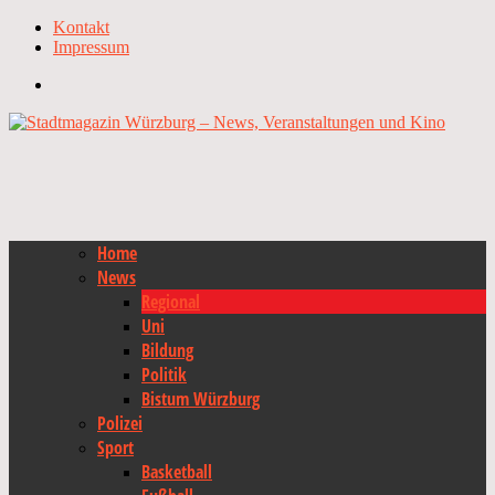
Kontakt
Impressum
Home
News
Regional
Uni
Bildung
Politik
Bistum Würzburg
Polizei
Sport
Basketball