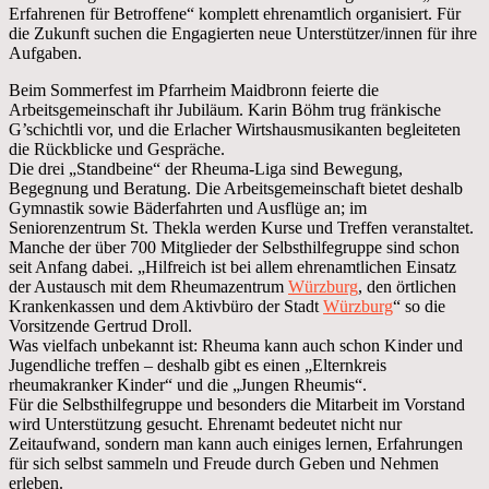
Erfahrenen für Betroffene“ komplett ehrenamtlich organisiert. Für
die Zukunft suchen die Engagierten neue Unterstützer/innen für ihre
Aufgaben.
Beim Sommerfest im Pfarrheim Maidbronn feierte die
Arbeitsgemeinschaft ihr Jubiläum. Karin Böhm trug fränkische
G’schichtli vor, und die Erlacher Wirtshausmusikanten begleiteten
die Rückblicke und Gespräche.
Die drei „Standbeine“ der Rheuma-Liga sind Bewegung,
Begegnung und Beratung. Die Arbeitsgemeinschaft bietet deshalb
Gymnastik sowie Bäderfahrten und Ausflüge an; im
Seniorenzentrum St. Thekla werden Kurse und Treffen veranstaltet.
Manche der über 700 Mitglieder der Selbsthilfegruppe sind schon
seit Anfang dabei. „Hilfreich ist bei allem ehrenamtlichen Einsatz
der Austausch mit dem Rheumazentrum
Würzburg
, den örtlichen
Krankenkassen und dem Aktivbüro der Stadt
Würzburg
“ so die
Vorsitzende Gertrud Droll.
Was vielfach unbekannt ist: Rheuma kann auch schon Kinder und
Jugendliche treffen – deshalb gibt es einen „Elternkreis
rheumakranker Kinder“ und die „Jungen Rheumis“.
Für die Selbsthilfegruppe und besonders die Mitarbeit im Vorstand
wird Unterstützung gesucht. Ehrenamt bedeutet nicht nur
Zeitaufwand, sondern man kann auch einiges lernen, Erfahrungen
für sich selbst sammeln und Freude durch Geben und Nehmen
erleben.