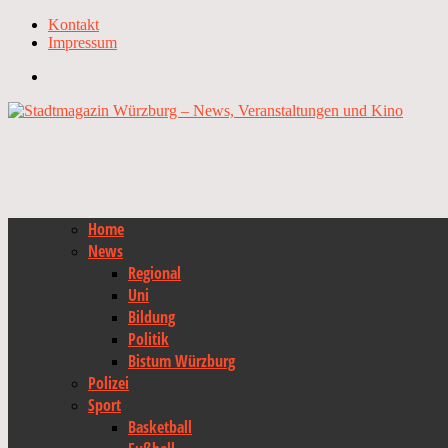
Kontakt
Impressum
Home
News
Regional
Uni
Bildung
Politik
Bistum Würzburg
Polizei
Sport
Basketball