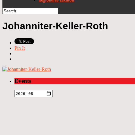
Johanniter-Keller-Roth
Pin It
Events