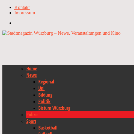
Kontakt
Impressum
Home
News
Regional
Uni
Bildung
Politik
Bistum Würzburg
Polizei
Sport
Basketball