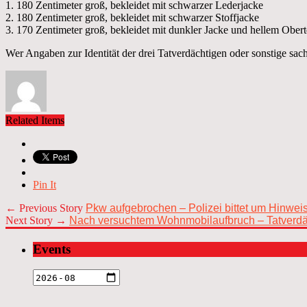
1. 180 Zentimeter groß, bekleidet mit schwarzer Lederjacke
2. 180 Zentimeter groß, bekleidet mit schwarzer Stoffjacke
3. 170 Zentimeter groß, bekleidet mit dunkler Jacke und hellem Oberte
Wer Angaben zur Identität der drei Tatverdächtigen oder sonstige sa
Related Items
Pin It
← Previous Story
Pkw aufgebrochen – Polizei bittet um Hinwei
Next Story →
Nach versuchtem Wohnmobilaufbruch – Tatverdäch
Events