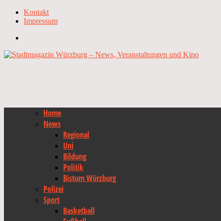
Kontakt
Impressum
Home
News
Regional
Uni
Bildung
Politik
Bistum Würzburg
Polizei
Sport
Basketball