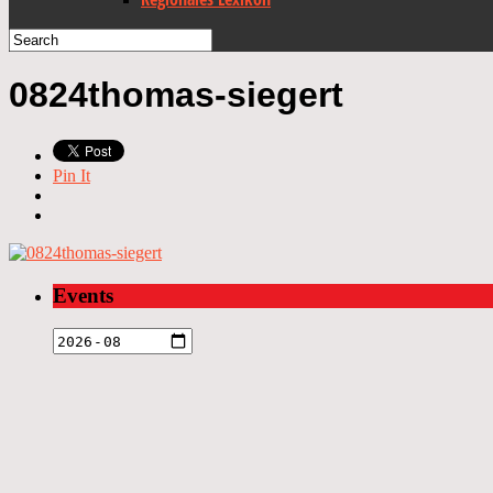
0824thomas-siegert
Pin It
Events