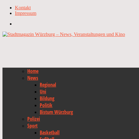
Kontakt
Impressum
Home
News
Regional
Uni
Bildung
Politik
Bistum Würzburg
Polizei
Sport
Basketball