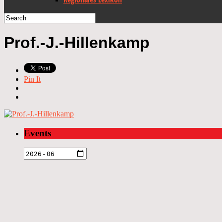
Prof.-J.-Hillenkamp
Pin It
Events