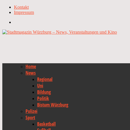
Kontakt
Impressum
Home
News
Regional
Uni
Bildung
Politik
Bistum Würzburg
Polizei
Sport
Basketball