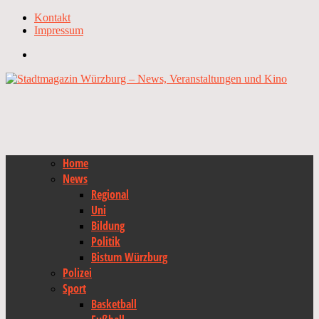
Kontakt
Impressum
Home
News
Regional
Uni
Bildung
Politik
Bistum Würzburg
Polizei
Sport
Basketball