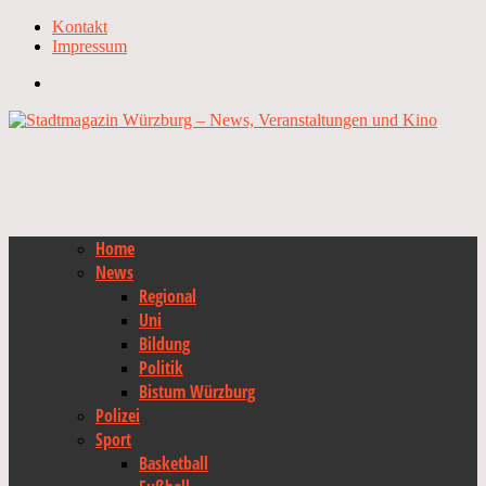
Kontakt
Impressum
Home
News
Regional
Uni
Bildung
Politik
Bistum Würzburg
Polizei
Sport
Basketball