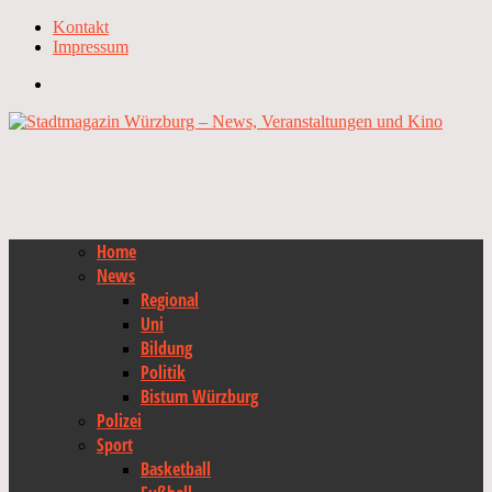
Kontakt
Impressum
Home
News
Regional
Uni
Bildung
Politik
Bistum Würzburg
Polizei
Sport
Basketball